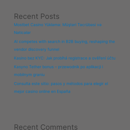
Recent Posts
Mostbet Casino Yükləmə: Müştəri Təcrübəsi və
Nəticələr
AI competes with search in B2B buying, reshaping the
vendor discovery funnel
Kasino bez KYC: Jak probíhá registrace a ověření účtu
Kasyno Tether bonus – przewodnik po aplikacji i
mobilnym graniu
Consulta este sitio: pasos y métodos para elegir el
mejor casino online en España
Recent Comments