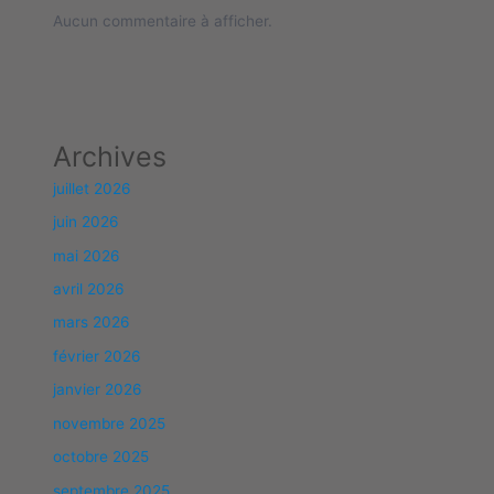
Aucun commentaire à afficher.
Archives
juillet 2026
juin 2026
mai 2026
avril 2026
mars 2026
février 2026
janvier 2026
novembre 2025
octobre 2025
septembre 2025