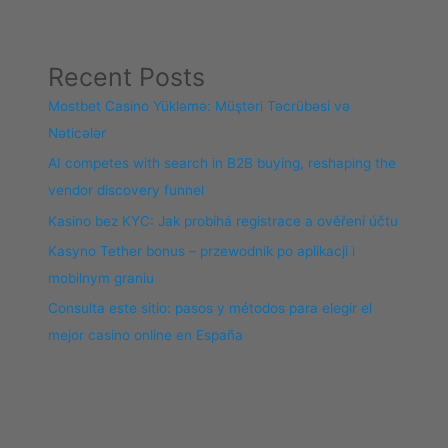
Recent Posts
Mostbet Casino Yükləmə: Müştəri Təcrübəsi və
Nəticələr
AI competes with search in B2B buying, reshaping the
vendor discovery funnel
Kasino bez KYC: Jak probíhá registrace a ověření účtu
Kasyno Tether bonus – przewodnik po aplikacji i
mobilnym graniu
Consulta este sitio: pasos y métodos para elegir el
mejor casino online en España