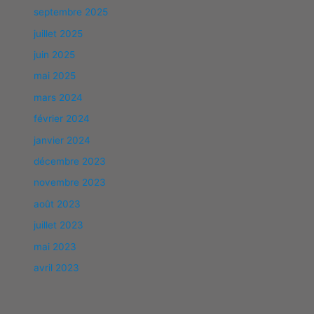
septembre 2025
juillet 2025
juin 2025
mai 2025
mars 2024
février 2024
janvier 2024
décembre 2023
novembre 2023
août 2023
juillet 2023
mai 2023
avril 2023