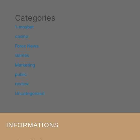
Categories
1-mosbet
casino
Forex News
Games
Marketing
public
review
Uncategorized
INFORMATIONS